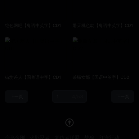
绝色网吧【粤语中英字】CD1
驚天桃色劫【粤语中英字】CD1
街坊差人【国粤语中字】CD1
兼職女郎【国语中英字】CD2
4/53
上一頁
下一頁
变形金刚
火影忍者
复仇者联盟
战狼
红海行动