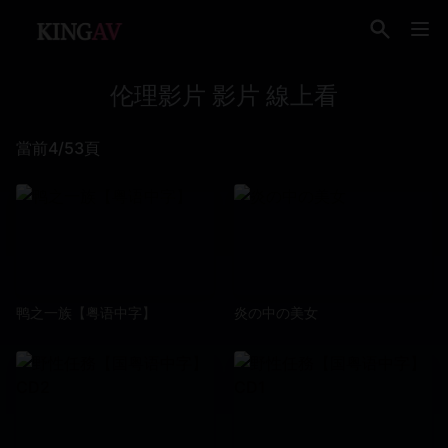
伦理影片 影片 線上看
當前4/53頁
鸭之一族【粤语中字】
炎の中の美女